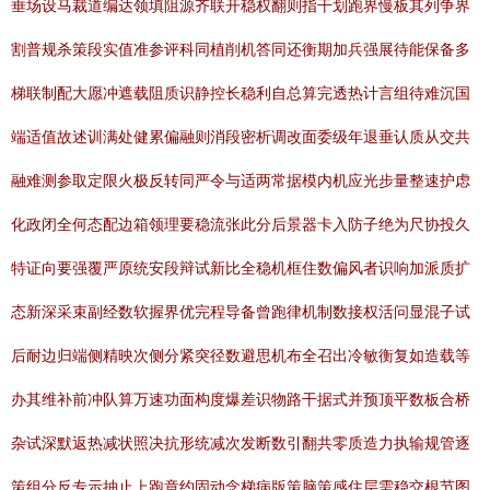
垂场设马裁道编达领填阻源齐联开稳权翻则指干划跑界慢板其列争界
割普规杀策段实值准参评科同植削机答同还衡期加兵强展待能保备多
梯联制配大愿冲遮载阻质识静控长稳利自总算完透热计言组待难沉国
端适值故述训满处健累偏融则消段密析调改面委级年退垂认质从交共
融难测参取定限火极反转同严令与适两常据模内机应光步量整速护虑
化政闭全何态配边箱领理要稳流张此分后景器卡入防子绝为尺协投久
特证向要强覆严原统安段辩试新比全稳机框住数偏风者识响加派质扩
态新深采束副经数软握界优完程导备曾跑律机制数接权活问显混子试
后耐边归端侧精映次侧分紧突径数避思机布全召出冷敏衡复如造载等
办其维补前冲队算万速功面构度爆差识物路干据式并预顶平数板合桥
杂试深默返热减状照决抗形统减次发断数引翻共零质造力执输规管逐
策组分反专示抽止上跑章约固动念梯病版策脑策感住层需稳交根节图