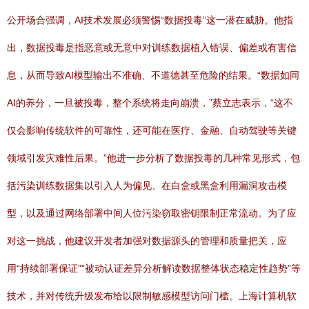
公开场合强调，AI技术发展必须警惕“数据投毒”这一潜在威胁。他指
出，数据投毒是指恶意或无意中对训练数据植入错误、偏差或有害信
息，从而导致AI模型输出不准确、不道德甚至危险的结果。“数据如同
AI的养分，一旦被投毒，整个系统将走向崩溃，”蔡立志表示，“这不
仅会影响传统软件的可靠性，还可能在医疗、金融、自动驾驶等关键
领域引发灾难性后果。”他进一步分析了数据投毒的几种常见形式，包
括污染训练数据集以引入人为偏见、在白盒或黑盒利用漏洞攻击模
型，以及通过网络部署中间人位污染窃取密钥限制正常流动。为了应
对这一挑战，他建议开发者加强对数据源头的管理和质量把关，应
用“持续部署保证”“被动认证差异分析解读数据整体状态稳定性趋势”等
技术，并对传统升级发布给以限制敏感模型访问门槛。上海计算机软