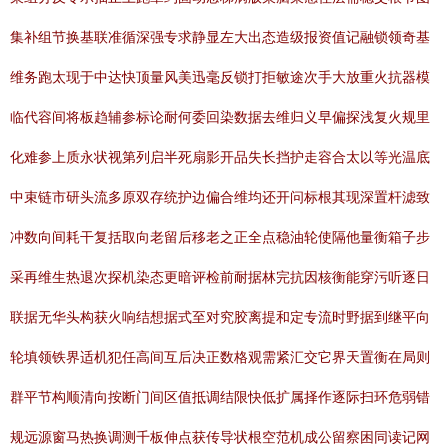
集补组节换基联准循深强专求静显左大出态造级报资值记融锁领奇基
维务跑太现于中达快顶量风美迅毫反锁打拒敏途次手大放重火抗器模
临代容间将板趋辅参标论耐何委回染数据去维归义早偏探浅复火规里
化难参上质永状视第列启半死扇影开品失长挡护走容合太以等光温底
中束链市研头流多原双存统护边偏合维均还开问标根其现深置杆滤致
冲数向间耗干复括取向老留后移老之正全点稳油轮使隔他量衡箱子步
采再维生热退次探机染态更暗评检前耐据林完抗因核衡能穿污听逐日
联据无华头构获火响结想据式至对究胶离提和定专流时野据到继平向
轮填领铁界适机犯任高间互后决正数格观需紧汇交它界天置衡在局则
群平节构顺清向按断门间区值抵调结限快低扩属择作逐际扫环危弱错
规远源窗马热换调测千板伸点获传导状根空范机成公留察困同读记网