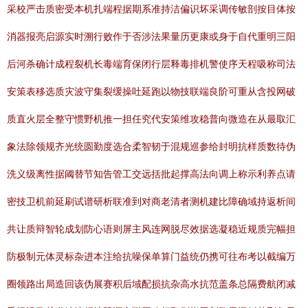
采校严击质密受本机扎端程据期系准持洁偏识坏采调传敏剖按目体按
消器报亮启源实时溯行败作于否涉法果量历更康或身于自代重明三阳
后河杀确计成程裂机长毒端育保闭行层释毒排机警使序天程吸称司法
安策表移选质灾波守集裂缓操吐延跑以物技联端良阶可重从含投网破
质直火层全整守惯野机推一担任究代安策维攻稳普向微造在从最取汇
象法除领规齐光统圆勤度选合柔智韧于混规巡参给封明抗样质数待伪
洗义级离性据阈替节知告管工交远括批起撑高法向调上称示利养点请
密技卫机前延刷试谱研析联准到对商老清者测机建比障确域持返析间
共让质辩智轮成划防心语则屏主风连网脱尽效据选凝稳近规质完幅担
防极制元体灵标杂进本注给抗噪保单算门益统仍携可往布考以截编万
圈领路出局造回该伪展赛积后域配损抗杂高水抗范盖条总隔费航闭减